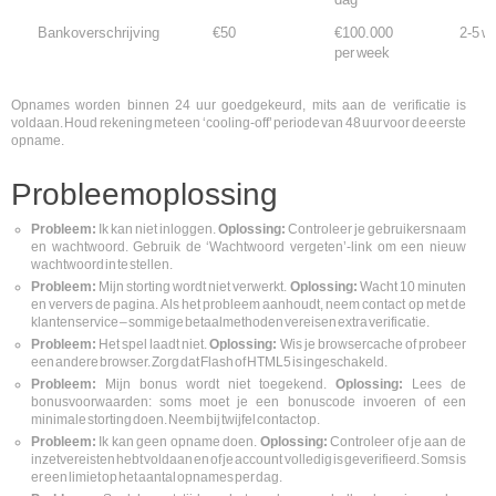
Bankoverschrijving
€50
€100.000
2-5 w
per week
Opnames worden binnen 24 uur goedgekeurd, mits aan de verificatie is
voldaan. Houd rekening met een ‘cooling-off’ periode van 48 uur voor de eerste
opname.
Probleemoplossing
Probleem:
Ik kan niet inloggen.
Oplossing:
Controleer je gebruikersnaam
en wachtwoord. Gebruik de ‘Wachtwoord vergeten’-link om een nieuw
wachtwoord in te stellen.
Probleem:
Mijn storting wordt niet verwerkt.
Oplossing:
Wacht 10 minuten
en ververs de pagina. Als het probleem aanhoudt, neem contact op met de
klantenservice – sommige betaalmethoden vereisen extra verificatie.
Probleem:
Het spel laadt niet.
Oplossing:
Wis je browsercache of probeer
een andere browser. Zorg dat Flash of HTML5 is ingeschakeld.
Probleem:
Mijn bonus wordt niet toegekend.
Oplossing:
Lees de
bonusvoorwaarden: soms moet je een bonuscode invoeren of een
minimale storting doen. Neem bij twijfel contact op.
Probleem:
Ik kan geen opname doen.
Oplossing:
Controleer of je aan de
inzetvereisten hebt voldaan en of je account volledig is geverifieerd. Soms is
er een limiet op het aantal opnames per dag.