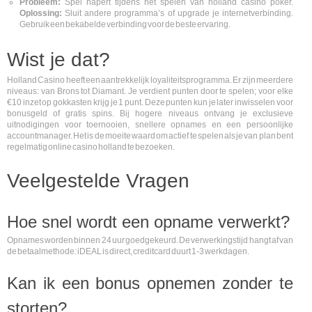
Probleem:
Spel hapert tijdens het spelen van holland casino poker.
Oplossing:
Sluit andere programma’s of upgrade je internetverbinding.
Gebruik een bekabelde verbinding voor de beste ervaring.
Wist je dat?
Holland Casino heeft een aantrekkelijk loyaliteitsprogramma. Er zijn meerdere
niveaus: van Brons tot Diamant. Je verdient punten door te spelen; voor elke
€10 inzet op gokkasten krijg je 1 punt. Deze punten kun je later inwisselen voor
bonusgeld of gratis spins. Bij hogere niveaus ontvang je exclusieve
uitnodigingen voor toernooien, snellere opnames en een persoonlijke
accountmanager. Het is de moeite waard om actief te spelen als je van plan bent
regelmatig online casino holland te bezoeken.
Veelgestelde Vragen
Hoe snel wordt een opname verwerkt?
Opnames worden binnen 24 uur goedgekeurd. De verwerkingstijd hangt af van
de betaalmethode: iDEAL is direct, creditcard duurt 1-3 werkdagen.
Kan ik een bonus opnemen zonder te
storten?