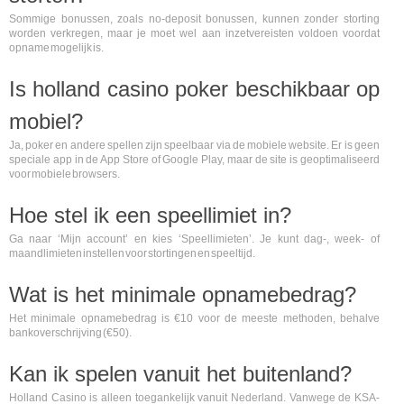
Sommige bonussen, zoals no-deposit bonussen, kunnen zonder storting
worden verkregen, maar je moet wel aan inzetvereisten voldoen voordat
opname mogelijk is.
Is holland casino poker beschikbaar op
mobiel?
Ja, poker en andere spellen zijn speelbaar via de mobiele website. Er is geen
speciale app in de App Store of Google Play, maar de site is geoptimaliseerd
voor mobiele browsers.
Hoe stel ik een speellimiet in?
Ga naar ‘Mijn account’ en kies ‘Speellimieten’. Je kunt dag-, week- of
maandlimieten instellen voor stortingen en speeltijd.
Wat is het minimale opnamebedrag?
Het minimale opnamebedrag is €10 voor de meeste methoden, behalve
bankoverschrijving (€50).
Kan ik spelen vanuit het buitenland?
Holland Casino is alleen toegankelijk vanuit Nederland. Vanwege de KSA-