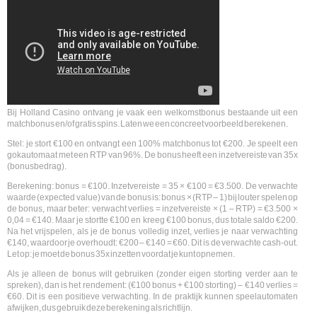
Bij Holland Casino ontvang je vaak een welkomstbonus bestaande uit een
matchbonus en/of gratis spins. Laten we een concreet voorbeeld berekenen.
Stel: je stort €100 en ontvangt een 100% matchbonus tot €200. Je speelt een
gokautomaat met een RTP van 96%. De bonus heeft een inzetvereiste van 35x
(bonusbedrag).
Berekening: bonus = €100. Inzetvereiste = 35 × €100 = €3.500. De verwachte
waarde (expected value) van de bonus is: bonus × (RTP – 1) bij louter spelen op
de bonus, maar beter: verwacht verlies = inzetvereiste × (1 – RTP) = €3.500 ×
0,04 = €140. Maar je stortte €100 en kreeg €100 bonus, dus totale saldo €200.
Na het vrijspelen, als je de bonus volledig inzet, verlies je naar verwachting
€140, waardoor je overhoudt: €200 – €140 = €60. Dit is de verwachte cash-out.
Let op: je moet de bonus 35x inzetten voordat je kunt opnemen.
Als je alleen de bonus wilt gebruiken (zonder eigen storting verder aan te
spreken), dan is het rendement: (€100 bonus + €100 storting) – €140 verlies =
€60. Dit is een positieve verwachting. In de praktijk kunnen speelautomaten
afwijken, dus gebruik deze berekening als richtlijn.