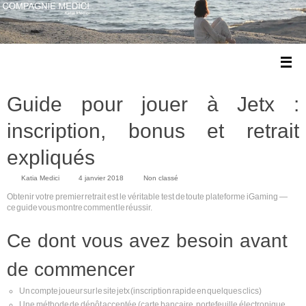
Guide pour jouer à Jetx :
inscription, bonus et retrait
expliqués
Katia Medici
4 janvier 2018
Non classé
Obtenir votre premier retrait est le véritable test de toute plateforme iGaming —
ce guide vous montre comment le réussir.
Ce dont vous avez besoin avant
de commencer
Un compte joueur sur le site jetx (inscription rapide en quelques clics)
Une méthode de dépôt acceptée (carte bancaire, portefeuille électronique,