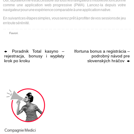
Oui, la plateforme est accessible sur tous les navigateurs mobiles et fonctionne
comme une application web progressive (PWA). Lancez-la depuis votre
navigateur pour une expérience comparable à une application native.
En suivant ces étapes simples, vous serez prêt à profiter de vos sessions de jeu
en toute sérénité.
Favori
.
Poradnik Total kasyno –
Ifortuna bonus a registrácia –
rejestracja, bonusy i wypłaty
podrobný návod pre
krok po kroku
slovenských hráčov
Compagnie Medici