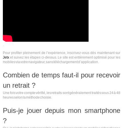
.
Pour profiter pleinement de l’expérience, inscrivez-vous dès maintenant sur
Jetx
et suivez les étapes ci-dessus. Le site est entièrement optimisé pour les
mobiles via votre navigateur, sans téléchargement d’application.
Combien de temps faut-il pour recevoir
un retrait ?
Une fois votre compte vérifié, les retraits sont généralement traités sous 24 à 48
heures selon la méthode choisie.
Puis-je jouer depuis mon smartphone
?