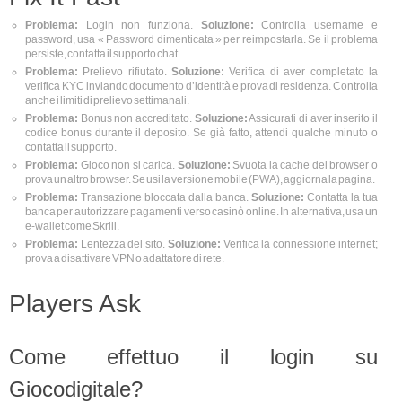
Problema:
Login non funziona.
Soluzione:
Controlla username e
password, usa « Password dimenticata » per reimpostarla. Se il problema
persiste, contatta il supporto chat.
Problema:
Prelievo rifiutato.
Soluzione:
Verifica di aver completato la
verifica KYC inviando documento d’identità e prova di residenza. Controlla
anche i limiti di prelievo settimanali.
Problema:
Bonus non accreditato.
Soluzione:
Assicurati di aver inserito il
codice bonus durante il deposito. Se già fatto, attendi qualche minuto o
contatta il supporto.
Problema:
Gioco non si carica.
Soluzione:
Svuota la cache del browser o
prova un altro browser. Se usi la versione mobile (PWA), aggiorna la pagina.
Problema:
Transazione bloccata dalla banca.
Soluzione:
Contatta la tua
banca per autorizzare pagamenti verso casinò online. In alternativa, usa un
e-wallet come Skrill.
Problema:
Lentezza del sito.
Soluzione:
Verifica la connessione internet;
prova a disattivare VPN o adattatore di rete.
Players Ask
Come effettuo il login su
Giocodigitale?