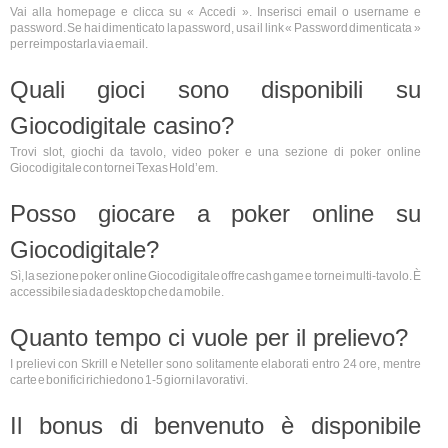
Vai alla homepage e clicca su « Accedi ». Inserisci email o username e
password. Se hai dimenticato la password, usa il link « Password dimenticata »
per reimpostarla via email.
Quali gioci sono disponibili su
Giocodigitale casino?
Trovi slot, giochi da tavolo, video poker e una sezione di poker online
Giocodigitale con tornei Texas Hold’em.
Posso giocare a poker online su
Giocodigitale?
Sì, la sezione poker online Giocodigitale offre cash game e tornei multi-tavolo. È
accessibile sia da desktop che da mobile.
Quanto tempo ci vuole per il prelievo?
I prelievi con Skrill e Neteller sono solitamente elaborati entro 24 ore, mentre
carte e bonifici richiedono 1-5 giorni lavorativi.
Il bonus di benvenuto è disponibile