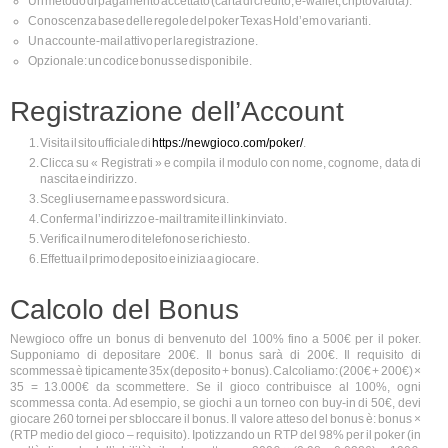
Un metodo di pagamento accettato (carta di credito, e-wallet, criptovaluta).
Conoscenza base delle regole del poker Texas Hold’em o varianti.
Un account e-mail attivo per la registrazione.
Opzionale: un codice bonus se disponibile.
Registrazione dell’Account
Visita il sito ufficiale di
https://newgioco.com/poker/
.
Clicca su « Registrati » e compila il modulo con nome, cognome, data di
nascita e indirizzo.
Scegli username e password sicura.
Conferma l’indirizzo e-mail tramite il link inviato.
Verifica il numero di telefono se richiesto.
Effettua il primo deposito e inizia a giocare.
Calcolo del Bonus
Newgioco offre un bonus di benvenuto del 100% fino a 500€ per il poker.
Supponiamo di depositare 200€. Il bonus sarà di 200€. Il requisito di
scommessa è tipicamente 35x (deposito + bonus). Calcoliamo: (200€ + 200€) ×
35 = 13.000€ da scommettere. Se il gioco contribuisce al 100%, ogni
scommessa conta. Ad esempio, se giochi a un torneo con buy-in di 50€, devi
giocare 260 tornei per sbloccare il bonus. Il valore atteso del bonus è: bonus ×
(RTP medio del gioco – requisito). Ipotizzando un RTP del 98% per il poker (in