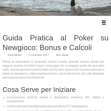
Guida Pratica al Poker su
Newgioco: Bonus e Calcoli
Katia Medici
2 novembre 2017
Non classé
Prima di depositare in qualsiasi casinò online, prenditi cinque minuti per
leggere questa checklist: copre i passaggi che la maggior parte dei giocatori
salta. Questa guida ti mostrerà tutto ciò che devi sapere per iniziare a giocare a
poker su Newgioco, dalla registrazione ai calcoli dei bonus, fino alle strategie
per massimizzare il divertimento.
Cosa Serve per Iniziare
Connessione internet stabile e dispositivo moderno (PC, tablet o
smartphone).
Un documento d’identità valido per la verifica KYC obbligatoria.