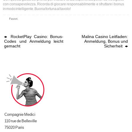
con consapevolezza. Ricorda di giocare responsabilmente e sfruttare i bonus
in modo intelligente. Buona fortuna al tavolo!
Favori
.
RocketPlay Casino: Bonus-
Malina Casino Leitfaden:
Codes und Anmeldung leicht
Anmeldung, Bonus und
gemacht
Sicherheit
Compagnie Medici
110 rue de Belleville
75020 Paris