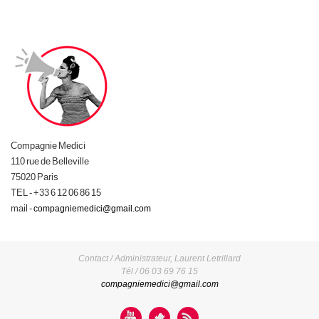
Compagnie Medici
110 rue de Belleville
75020 Paris
TEL - +33 6 12 06 86 15
mail -
compagniemedici@gmail.com
Contact / Administrateur, Laurent Letrillard
Tél / 06 03 69 76 15
compagniemedici@gmail.com