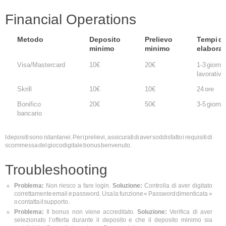
Financial Operations
Metodo
Deposito
Prelievo
Tempi di
minimo
minimo
elabora
Visa/Mastercard
10€
20€
1-3 giorni
lavorativi
Skrill
10€
10€
24 ore
Bonifico
20€
50€
3-5 giorni
bancario
I depositi sono istantanei. Per i prelievi, assicurati di aver soddisfatto i requisiti di
scommessa del giocodigitale bonus benvenuto.
Troubleshooting
Problema:
Non riesco a fare login.
Soluzione:
Controlla di aver digitato
correttamente email e password. Usa la funzione « Password dimenticata »
o contatta il supporto.
Problema:
Il bonus non viene accreditato.
Soluzione:
Verifica di aver
selezionato l’offerta durante il deposito e che il deposito minimo sia