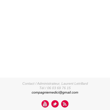
Contact / Administrateur, Laurent Letrillard
Tél / 06 03 69 76 15
compagniemedici@gmail.com