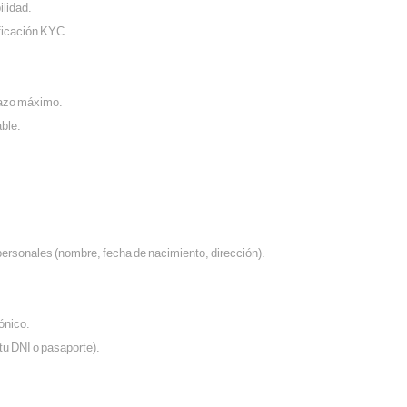
ilidad.
ificación KYC.
plazo máximo.
able.
 personales (nombre, fecha de nacimiento, dirección).
ónico.
 tu DNI o pasaporte).