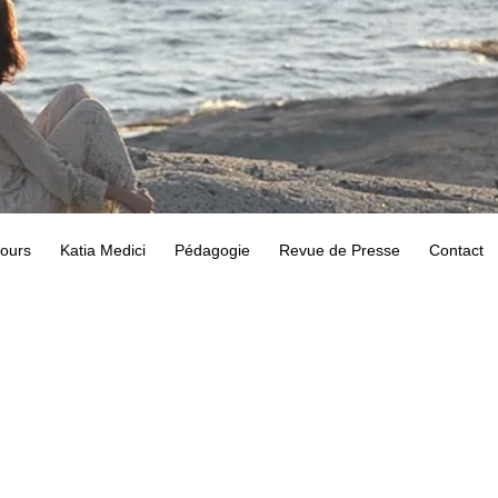
cours
Katia Medici
Pédagogie
Revue de Presse
Contact