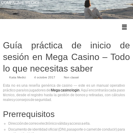
Guía práctica de inicio de
sesión en Mega Casino – Todo
lo que necesitas saber
Katia Medici
4 octobre 2017
Non classé
Esta no es una reseña genérica de casino — este es un manual operativo
práctico para los jugadores de
Mega casino login
. Aquí encontrarás cada paso
técnico, desde el registro hasta la gestión de bonos y retiradas, con cálculos
reales y consejos de seguridad.
Prerrequisitos
Dirección de correo electrónico válida y acceso a ella.
Documento de identidad oficial (DNI, pasaporte o carnet de conducir) para