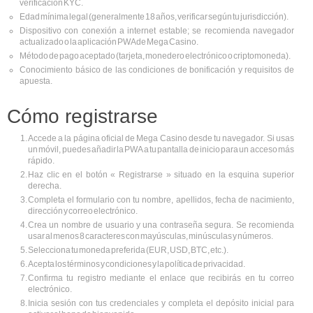
verificación KYC.
Edad mínima legal (generalmente 18 años, verificar según tu jurisdicción).
Dispositivo con conexión a internet estable; se recomienda navegador
actualizado o la aplicación PWA de Mega Casino.
Método de pago aceptado (tarjeta, monedero electrónico o criptomoneda).
Conocimiento básico de las condiciones de bonificación y requisitos de
apuesta.
Cómo registrarse
Accede a la página oficial de Mega Casino desde tu navegador. Si usas
un móvil, puedes añadir la PWA a tu pantalla de inicio para un acceso más
rápido.
Haz clic en el botón « Registrarse » situado en la esquina superior
derecha.
Completa el formulario con tu nombre, apellidos, fecha de nacimiento,
dirección y correo electrónico.
Crea un nombre de usuario y una contraseña segura. Se recomienda
usar al menos 8 caracteres con mayúsculas, minúsculas y números.
Selecciona tu moneda preferida (EUR, USD, BTC, etc.).
Acepta los términos y condiciones y la política de privacidad.
Confirma tu registro mediante el enlace que recibirás en tu correo
electrónico.
Inicia sesión con tus credenciales y completa el depósito inicial para