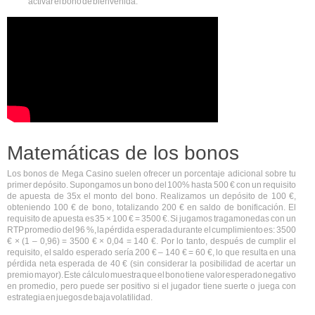
activar el bono de bienvenida.
Matemáticas de los bonos
Los bonos de Mega Casino suelen ofrecer un porcentaje adicional sobre tu
primer depósito. Supongamos un bono del 100% hasta 500 € con un requisito
de apuesta de 35x el monto del bono. Realizamos un depósito de 100 €,
obteniendo 100 € de bono, totalizando 200 € en saldo de bonificación. El
requisito de apuesta es 35 × 100 € = 3500 €. Si jugamos tragamonedas con un
RTP promedio del 96 %, la pérdida esperada durante el cumplimiento es: 3500
€ × (1 – 0,96) = 3500 € × 0,04 = 140 €. Por lo tanto, después de cumplir el
requisito, el saldo esperado sería 200 € – 140 € = 60 €, lo que resulta en una
pérdida neta esperada de 40 € (sin considerar la posibilidad de acertar un
premio mayor). Este cálculo muestra que el bono tiene valor esperado negativo
en promedio, pero puede ser positivo si el jugador tiene suerte o juega con
estrategia en juegos de baja volatilidad.