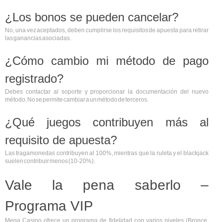
¿Los bonos se pueden cancelar?
No, una vez aceptados, deben cumplirse los requisitos de apuesta para retirar
las ganancias asociadas.
¿Cómo cambio mi método de pago
registrado?
Debes contactar al soporte y proporcionar la documentación del nuevo
método. No se permite cambiar a un método de terceros.
¿Qué juegos contribuyen más al
requisito de apuesta?
Las tragamonedas contribuyen al 100%, mientras que la ruleta y el blackjack
suelen contribuir menos (10-20%).
Vale la pena saberlo –
Programa VIP
Mega Casino ofrece un programa de fidelidad con varios niveles (Bronce,