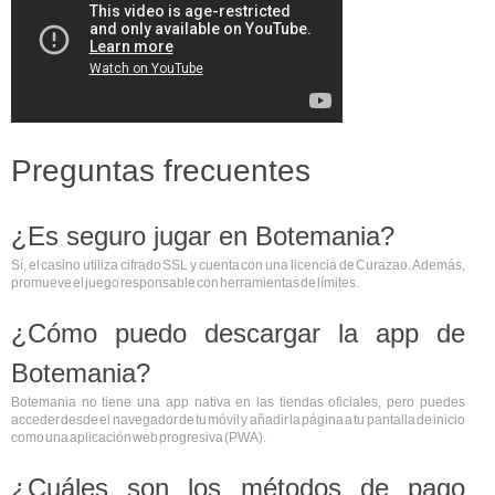
Preguntas frecuentes
¿Es seguro jugar en Botemania?
Sí, el casino utiliza cifrado SSL y cuenta con una licencia de Curazao. Además,
promueve el juego responsable con herramientas de límites.
¿Cómo puedo descargar la app de
Botemania?
Botemania no tiene una app nativa en las tiendas oficiales, pero puedes
acceder desde el navegador de tu móvil y añadir la página a tu pantalla de inicio
como una aplicación web progresiva (PWA).
¿Cuáles son los métodos de pago