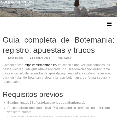
Guía completa de Botemania:
registro, apuestas y trucos
Katia Medici
24 octobre 2015
Non classé
Comenzar con
https://botemaniaes.es/
es sencillo una vez que conoces los
pasos — esta guía te guía a través de cada uno. Desde la creación de tu cuenta
hasta el cálculo de requisitos de apuesta, aquí encontrarás todo lo necesario
para disfrutar de botemania slots y la app botemania de forma segura y
responsable.
Requisitos previos
Edad mínima de 18 años (o la mayoría de edad en tu país).
Documento de identidad oficial (DNI, pasaporte o carné de conducir) para
verificar tu cuenta.