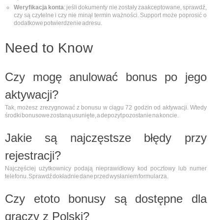
Weryfikacja konta
: jeśli dokumenty nie zostały zaakceptowane, sprawdź,
czy są czytelne i czy nie minął termin ważności. Support może poprosić o
dodatkowe potwierdzenie adresu.
Need to Know
Czy mogę anulować bonus po jego
aktywacji?
Tak, możesz zrezygnować z bonusu w ciągu 72 godzin od aktywacji. Wtedy
środki bonusowe zostaną usunięte, a depozyt pozostanie na koncie.
Jakie są najczęstsze błędy przy
rejestracji?
Najczęściej użytkownicy podają nieprawidłowy kod pocztowy lub numer
telefonu. Sprawdź dokładnie dane przed wysłaniem formularza.
Czy etoto bonusy są dostępne dla
graczy z Polski?