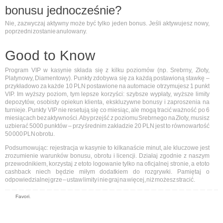
bonusu jednocześnie?
Nie, zazwyczaj aktywny może być tylko jeden bonus. Jeśli aktywujesz nowy,
poprzedni zostanie anulowany.
Good to Know
Program VIP w kasynie składa się z kilku poziomów (np. Srebrny, Złoty,
Platynowy, Diamentowy). Punkty zdobywa się za każdą postawioną stawkę –
przykładowo za każde 10 PLN postawione na automacie otrzymujesz 1 punkt
VIP. Im wyższy poziom, tym lepsze korzyści: szybsze wypłaty, wyższe limity
depozytów, osobisty opiekun klienta, ekskluzywne bonusy i zaproszenia na
turnieje. Punkty VIP nie resetują się co miesiąc, ale mogą tracić ważność po 6
miesiącach bez aktywności. Aby przejść z poziomu Srebrnego na Złoty, musisz
uzbierać 5000 punktów – przy średnim zakładzie 20 PLN jest to równowartość
50 000 PLN obrotu.
Podsumowując: rejestracja w kasynie to kilkanaście minut, ale kluczowe jest
zrozumienie warunków bonusu, obrotu i licencji. Działaj zgodnie z naszym
przewodnikiem, korzystaj z etoto logowanie tylko na oficjalnej stronie, a etoto
cashback niech będzie miłym dodatkiem do rozgrywki. Pamiętaj o
odpowiedzialnej grze – ustaw limity i nie graj na więcej, niż możesz stracić.
Favori
.