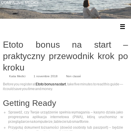
Etoto bonus na start –
praktyczny przewodnik krok po
kroku
Katia Medici
1 novembre 2018
Non classé
Before you register at
Etoto bonus na start
, take five minutes to read this guide —
it could save you time and money.
Getting Ready
Sprawdź, czy Twoje urządzenie spełnia wymagania – kasyno działa jako
progresywna aplikacja internetowa (PWA), którą uruchomisz w
przeglądarce na komputerze, tablecie lub smartfonie.
Przygotuj dokument tożsamości (dowód osobisty lub paszport) – będzie