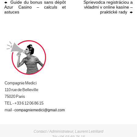
Guide du bonus sans dépôt
Sprievodca registráciou a
Azur Casino – calculs et
vkladmi v online kasíne –
astuces
praktické rady
Compagnie Medici
110 rue de Belleville
75020 Paris
TEL - +33 6 12 06 86 15
mail -
compagniemedici@gmail.com
Contact / Administrateur, Laurent Letrillard