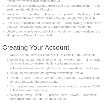
potrzebny do weryfikacji tożsamości (KYC).
Upewnij się, że masz dostęp do adresu e-mail oraz numeru telefonu – na nie
zostaną wysłane kody weryfikacyjne.
Zdecyduj o metodzie płatności – przelew bankowy, karta
kredytowa/debetowa, portfel elektroniczny (np. Skrill, Neteller) lub BLIK.
Przeczytaj regulamin bonusu powitalnego – zwróć uwagę na minimalny
depozyt, maksymalną kwotę bonusu oraz wymóg obrotu (wagering).
Ustaw dzienne limity depozytów i strat – to element odpowiedzialnej gry,
który pomoże Ci kontrolować budżet.
Creating Your Account
Wejdź na stronę kasyna i kliknij przycisk „Rejestracja” lub „Załóż konto”.
Wypełnij formularz: podaj adres e-mail, wybierz login i silne hasło
(minimum 8 znaków, duże i małe litery, cyfra, znak specjalny).
Potwierdź adres e-mail – kliknij link w wiadomości wysłanej przez kasyno.
Zaloguj się przy użyciu etoto logowanie (wpisz login i hasło).
Przejdź do sekcji „Bonusy” i wybierz ofertę powitalną – zazwyczaj jest to
bonus od depozytu lub darmowe spiny.
Dokonaj pierwszego depozytu – minimalna kwota to zazwyczaj 20–50
PLN, w zależności od promocji.
Zweryfikuj swoje konto – prześlij skan dowodu tożsamości i
potwierdzenie adresu (np. rachunek za media).