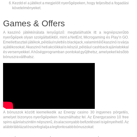
Kezdd el a játékot a megjelölt nyerőgépeken, hogy teljesítsd a fogadási
követelményeket.
Games & Offers
A kaszinó játékkínálata lenyűgöző: megtalálhatók itt a legnépszerűbb
nyerőgépek olyan szolgáltatóktól, mint a NetEnt, Microgaming és Play’n GO.
Emellett asztali játékok, például rulett és blackjack, valamint élő kaszinó is várja
a játékosokat. A kaszinó heti akciókkal is készül, például cashback ajánlatokkal
és versenyekkel. A hűségprogramban pontokat gyűjthetsz, amelyeket később
bónuszra válthatsz.
A bónuszok között kiemelkedik az Energy casino 30 ingyenes pörgetés,
amelyet bizonyos nyerőgépeken használhatsz fel. Az Energycasino 10 free
spins ajánlat szintén népszerű, és alacsonyabb befizetéssel is igényelhető. Az
alábbi táblázat összefoglalja a legfontosabb bónuszokat: