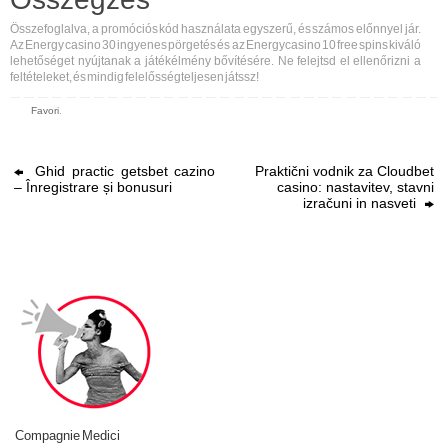
Összefoglalva, a promóciós kód használata egyszerű, és számos előnnyel jár.
Az Energy casino 30 ingyenes pörgetés és az Energycasino 10 free spins kiváló
lehetőséget nyújtanak a játékélmény bővítésére. Ne felejtsd el ellenőrizni a
feltételeket, és mindig felelősségteljesen játssz!
Favori
.
Ghid practic getsbet cazino
Praktični vodnik za Cloudbet
– Înregistrare și bonusuri
casino: nastavitev, stavni
izračuni in nasveti
Compagnie Medici