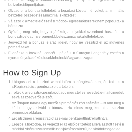
Ellenőrizd, hogy a promóciós kód még érvényes-e a regisztráció és a
befizetés időpontjában.
Olvasd el a bónusz feltételeit: a fogadási követelményeket, a minimális
befizetési összeget és a maximális kifizetést.
Válaszd ki a megfelelő fizetési módot – egyes módszerek nem jogosultak a
bónuszra.
Győződj meg róla, hogy a játékok, amelyekkel szeretnéd használni a
bónuszt (például nyerőgépek), beleszámítanak a feltételekbe.
Jegyezd fel a bónusz lejárati idejét, hogy ne veszítsd el az ingyenes
pörgetéseket.
Ellenőrizd a kaszinó licencét – például a Curaçao-i engedély esetén a
nyeremények adókötelesek lehetnek Magyarországon.
How to Sign Up
Látogass el a kaszinó weboldalára a böngésződben, és kattints a
« Regisztráció » gombra az oldal tetején.
Töltsd ki a regisztrációs űrlapot: add meg a teljes nevedet, e-mail címedet,
és válassz egy erős jelszót.
Az űrlapon találsz egy mezőt a promóciós kód számára – itt add meg a
kódot, hogy aktiváld a bónuszt. Ha nincs meg, keresd a kaszinó
promóciós oldalán.
Erősítsd meg a regisztrációt az e-mailben kapott linkre kattintva.
Lépj be a fiókodba, és végezd el az első befizetést a kiválasztott fizetési
móddal. A bónusz automatikusan jóváírásra kerül, ha a kódot megadtad.