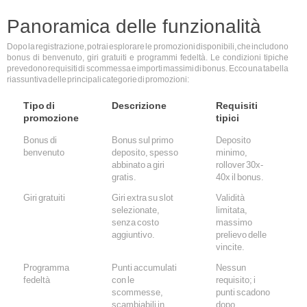
Panoramica delle funzionalità
Dopo la registrazione, potrai esplorare le promozioni disponibili, che includono
bonus di benvenuto, giri gratuiti e programmi fedeltà. Le condizioni tipiche
prevedono requisiti di scommessa e importi massimi di bonus. Ecco una tabella
riassuntiva delle principali categorie di promozioni:
Tipo di
Descrizione
Requisiti
promozione
tipici
Bonus di
Bonus sul primo
Deposito
benvenuto
deposito, spesso
minimo,
abbinato a giri
rollover 30x-
gratis.
40x il bonus.
Giri gratuiti
Giri extra su slot
Validità
selezionate,
limitata,
senza costo
massimo
aggiuntivo.
prelievo delle
vincite.
Programma
Punti accumulati
Nessun
fedeltà
con le
requisito; i
scommesse,
punti scadono
scambiabili in
dopo