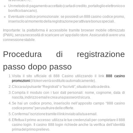
la verifica KYC.
Un metodo di pagamento accettato (carta di credito, portafoglio elettronico o
bonifico bancario).
Eventuale codice promozionale: se possiedi un 888 casino codice promo,
inseriscilo al momento della registrazione per attivare bonus speciali.
Importante: la piattaforma è accessibile tramite browser mobile ottimizzato
(PWA), senza necessità di scaricare un’app dallo store. Assicurati di avere una
connessione stabile.
Procedura di registrazione
passo dopo passo
Visita il sito ufficiale di 888 Casino utilizzando il link
888 casino
promozioni
(il token verrà sostituito automaticamente).
Clicca sul pulsante “Registrati” o “Iscriviti”, situato in alto a destra.
Compila il modulo con i tuoi dati personali: nome, cognome, data di
nascita, indirizzo email e crea una password sicura.
Se hai un codice promo, inseriscilo nell’apposito campo “888 casino
codice promo” per usufruire delle offerte.
Conferma l’iscrizione tramite il link inviato alla tua email.
Effettua il primo accesso: utilizza le tue credenziali per completare il 888
casino login. Il casino 888 login richiede anche la verifica dell’identità
prima del primo prelievo.