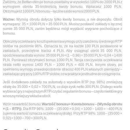
Załóżmy, że Betfan oferuje bonus powitalny w wysokości 100% do 2000 PLN z
wymogiem obrotu 35-krotnością kwoty bonusu. Wpłacasz 1000 PLN.
Otrzymujesz 1000 PLN bonusu – łączne saldo wynosi 2000 PLN.
Ważne:
Wymóg obrotu dotyczy tylko kwoty bonusu, a nie depozytu. Obrót
wymagany: 35 × 1000 PLN = 35 000 PLN. Musisz postawić zakłady o łącznej
sumie 35 000 PLN, zanim będziesz mógł wypłacić wygrane pochodzące z
bonusu.
Obliczmy oczekiwany koszt spełnienia wymogu przy założeniu średniego RTP
slotów na poziomie 96%. Oznacza to, że na każde 100 PLN postawione w
zakładach, przeciętnie tracisz 4 PLN. Aby osiągnąć obrót 35 000 PLN,
spodziewana strata wynosi: 35 000 PLN × (1 – 0,96) = 35 000 PLN × 0,04 = 1400
PLN. Ponieważ otrzymałeś bonus 1000 PLN, Twoja rzeczywista oczekiwana
strata netto wynosi 1400 PLN – 1000 PLN = 400 PLN. Innymi słowy, po
spełnieniu wymogu prawdopodobnie stracisz 400 PLN własnych pieniędzy –
zakładając grę przy 100% RTP slotów, co w praktyce jest trudne do osiągnięcia.
Jeśli dodatkowo zakłady na automaty o wysokim RTP (np. 98%) zmniejszą
stratę do 35 000 × 0,02 = 700 PLN, co daje zysk netto 300 PLN. Dlatego warto
wybierać gry z najwyższym RTP i czytać regulamin bonusu – często niektóre gry
wnoszą mniejszy wkład w obrót.
Wzór na wartość bonusu:
Wartość bonusu = Kwota bonusu – (Wymóg obrotu
× (1 – RTP))
. Dla RTP 96%: 1000 – (35 000 × 0,04) = 1000 – 1400 = –400 PLN
(ujemna wartość oznacza oczekiwaną stratę). Przy RTP 98%: 1000 – (35 000 ×
0,02) = 1000 – 700 = 300 PLN.