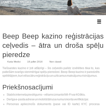
Beep Beep kazino reģistrācijas
ceļvedis – ātra un droša spēļu
pieredze
Katia Medici
18 juillet 2016
Non classé
Tiešsaistes kazino ir ļoti atšķirīgi – šis ceļvedis palīdz izvēlēties tikai to, kas
patiešām svarīgs vienmērīgai spēļu pieredzei. Beep Beep kazino ir paredzēts
spēlētājiem, kuri vēlas ātru reģistrāciju un uzticamus maksājumu risinājumus.
Priekšnosacījumi
Stabils interneta pieslēgums – vēlams izmantot Wi-Fi vai 4G tīklu.
Derīga e-pasta adrese un mobilā tālruņa numurs konta verifikācijai.
Personas apliecinošs dokuments (pase vai ID karte) KYC procesa