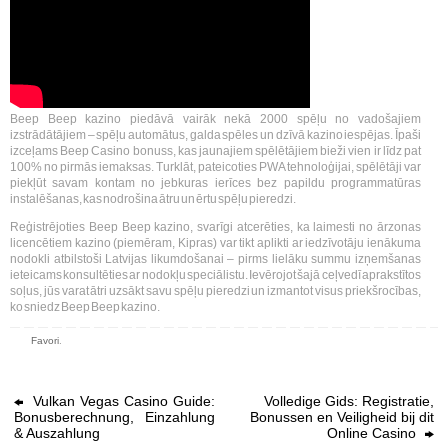
Beep Beep kazino piedāvā vairāk nekā 2000 spēļu no vadošajiem
izstrādātājiem – spēļu automātus, galda spēles un dzīvā kazino iespējas. Īpaši
izceļams Beep Casino bonuss, kas jaunajiem spēlētājiem bieži vien ir līdz pat
100% no pirmās iemaksas. Turklāt, pateicoties PWA tehnoloģijai, spēlētāji var
piekļūt savam kontam no jebkuras ierīces bez papildu programmatūras
instalēšanas, kas nodrošina ātru un ērtu spēļu pieredzi.
Reģistrējoties Beep Beep kazino, svarīgi atcerēties, ka laimesti no ārzonas
licencētiem kazino (piemēram, Kipras) var tikt aplikti ar iedzīvotāju ienākuma
nodokli atbilstoši Latvijas likumdošanai – pirms lielāku summu izņemšanas
ieteicams konsultēties ar nodokļu speciālistu. Ievērojot šajā ceļvedī aprakstītos
soļus, jūs varat ātri uzsākt savu spēļu pieredzi un izmantot visus priekšrocības,
ko sniedz Beep Beep kazino.
Favori
.
Vulkan Vegas Casino Guide:
Volledige Gids: Registratie,
Bonusberechnung, Einzahlung
Bonussen en Veiligheid bij dit
& Auszahlung
Online Casino