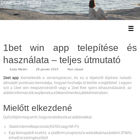
1bet win app telepítése és
használata – teljes útmutató
Katia Medici
26 janvier 2015
Non classé
1bet app
kiemelkedik a versenypiacon, és ez a lépésről lépésre haladó
útmutató pontosan bemutatja, hogyan hozhatja ki belőle a legtöbbet. Legyen
szó a 1bet win megszerzéséről vagy a 1bet free spins kihasználásáról, az
alábbi információk segítenek a zökkenőmentes játékélményben.
Mielőtt elkezdené
Győződjön meg arról, hogy rendelkezik az alábbiakkal:
Stabil internetkapcsolat (4G/5G vagy Wi-Fi)
Egy támogatott eszköz: a platform progresszív webalkalmazásként (PWA)
érhető el a böngészőből