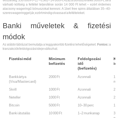
veszteség: 350 000 Ft × (1 – 0,96) = 14 000 Ft. Azaz a bónusz értéke 5000 Ft, de a
várható költség a feltétel teljesítése során 14 000 Ft lehet – ezért érdemes
alacsony wageringű bónuszokat keresni. A 1bet free spins általában 35–40-
szeres wageringgel jár, ezért mindig olvassa el a feltételeket.
Banki műveletek & fizetési
módok
Az alábbi táblázat bemutatja a leggyakoribb fizetési lehetőségeket.
Fontos:
a
tranzakciók feldolgozási ideje változhat.
Fizetési mód
Minimum
Feldolgozási
Ki
befizetés
idő
id
(befizetés)
Bankkártya
2000 Ft
Azonnali
1–
(Visa/Mastercard)
mu
Skrill
1000 Ft
Azonnali
24 
Neteller
1000 Ft
Azonnali
24 
Bitcoin
5000 Ft
10–30 perc
1–
Banki átutalás
10 000 Ft
1–2 munkanap
3–
mu