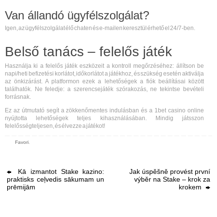
Van állandó ügyfélszolgálat?
Igen, az ügyfélszolgálat élő chaten és e-mailen keresztül érhető el 24/7-ben.
Belső tanács – felelős játék
Használja ki a felelős játék eszközeit a kontroll megőrzéséhez: állítson be
napi/heti befizetési korlátot, időkorlátot a játékhoz, és szükség esetén aktiválja
az önkizárást. A platformon ezek a lehetőségek a fiók beállításai között
találhatók. Ne feledje: a szerencsejáték szórakozás, ne tekintse bevételi
forrásnak.
Ez az útmutató segít a zökkenőmentes indulásban és a 1bet casino online
nyújtotta lehetőségek teljes kihasználásában. Mindig játsszon
felelősségteljesen, és élvezze a játékot!
Favori
.
Kā izmantot Stake kazino:
Jak úspěšně provést první
praktisks ceļvedis sākumam un
výběr na Stake – krok za
prēmijām
krokem