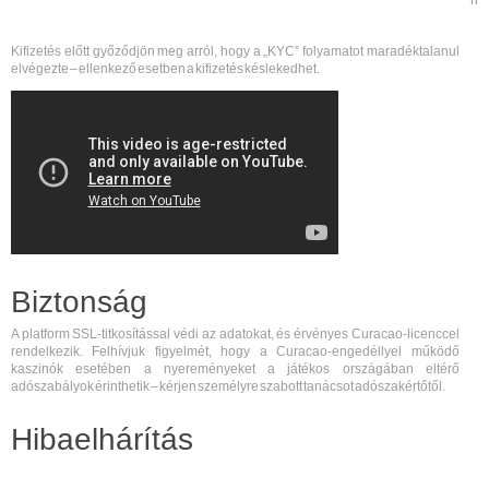
Kifizetés előtt győződjön meg arról, hogy a „KYC” folyamatot maradéktalanul
elvégezte – ellenkező esetben a kifizetés késlekedhet.
Biztonság
A platform SSL-titkosítással védi az adatokat, és érvényes Curacao-licenccel
rendelkezik. Felhívjuk figyelmét, hogy a Curacao-engedéllyel működő
kaszinók esetében a nyereményeket a játékos országában eltérő
adószabályok érinthetik – kérjen személyre szabott tanácsot adószakértőtől.
Hibaelhárítás