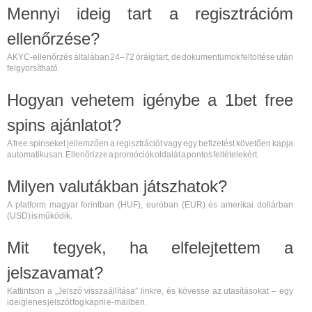
Mennyi ideig tart a regisztrációm
ellenőrzése?
A KYC-ellenőrzés általában 24–72 óráig tart, de dokumentumok feltöltése után
felgyorsítható.
Hogyan vehetem igénybe a 1bet free
spins ajánlatot?
A free spinseket jellemzően a regisztrációt vagy egy befizetést követően kapja
automatikusan. Ellenőrizze a promóciók oldalát a pontos feltételekért.
Milyen valutákban játszhatok?
A platform magyar forintban (HUF), euróban (EUR) és amerikai dollárban
(USD) is működik.
Mit tegyek, ha elfelejtettem a
jelszavamat?
Kattintson a „Jelszó visszaállítása” linkre, és kövesse az utasításokat – egy
ideiglenes jelszót fog kapni e-mailben.